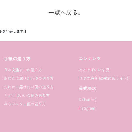
一覧へ戻る。
ントを発表します！
手紙の送り方
コンテンツ
りぷ文通までの送り方
とどけばいいな便
あなたに届けたい便の送り方
りぷ文房具 (公式通販サイト)
だれかに届けたい便の送り方
公式SNS
とどけばいいな便の送り方
X (Twitter)
みらいレター便の送り方
Instagram