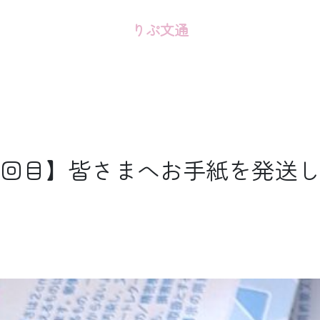
りぷ文通
4回目】皆さまへお手紙を発送