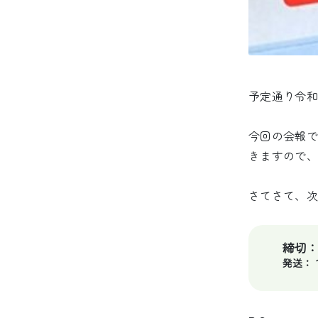
予定通り令和7
今回の会報で
きますので、
さてさて、次
締切
発送：